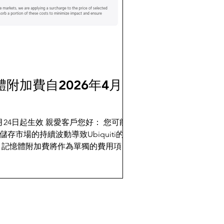
附加費自2026年4月24
月24日起生效 親愛客戶您好： 您可能已
存市場的持續波動導致Ubiquiti的硬
 記憶體附加費將作為單獨的費用項目，
出。 Ubiquiti希望上述措施能緩解
映Ubiquiti持續致力於以具競爭力的
品的承諾。感謝您的理解與信任。 受影
影響的產品會以特殊的附加費圖示突出顯
介中列出。 受記憶體儲存附加費影響的
evintech.pse.is/MemorySurcharge