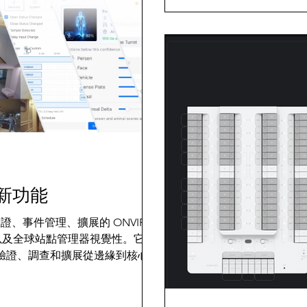
.2新功能
了證據驗證、事件管理、擴展的 ONVIF 支
I 以及全球站點管理器視覺性。它旨
驗證、調查和擴展從邊緣到核心的
UniFi解決方案的不二選擇！