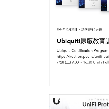
2024年10月23日
讀畢需時 2 分鐘
Ubiquiti原廠教
Ubiquiti Certification 
https://kevtron.pse.is/uni
7/28 (二) 9:00 ~ 16:30 UniFi Fu
免費] 8/25 (二) 9:00 ~ 16:30 UniFi Full Stack Professional (UFSP)
•[進階/付費課程-19,600 (含認證考試)] 8/25 (二) ~ 
16:30 UniFi Wireless Admin (UWA) 
16:30 UniFi Full Stack Prof
程-19,600 (含認證考試)] 9/15 (二) ~ 9/16 (三) 9:00 ~ 16:30 UniFi
Routing, Switching & Cyber