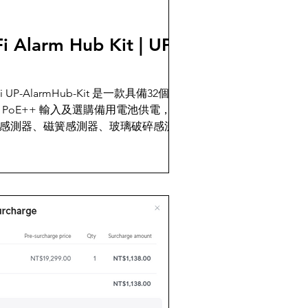
 Alarm Hub Kit | UP-
P-AlarmHub-Kit 是一款具備32個警
PoE++ 輸入及選購備用電池供電，用
感測器、磁簧感測器、玻璃破碎感測
救按鈕等感測器，可協助您快速將各種
Protect系統，搭配Alarm Manager
出反映。