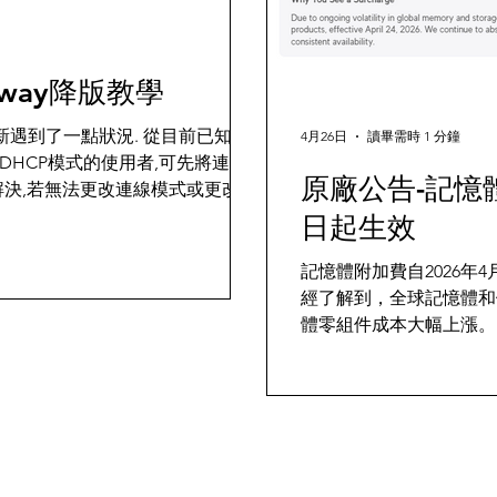
ateway降版教學
遇到了一點狀況. 從目前已知的
4月26日
讀畢需時 1 分鐘
DHCP模式的使用者,可先將連線
原廠公告-記憶體
到解決,若無法更改連線模式或更改後
行UniFiOS降板. 至
日起生效
 搜尋Cloud Gateway的型號,並複製欲
電腦,以ipconfig確認目前
記憶體附加費自2026年4
用 SSH 透過Putty等工具SSH到Cloud
經了解到，全球記憶體和儲
上一個步驟所設定的
體零組件成本大幅上漲。
rg.uk/~sgtatham/putty/latest.ht
在部分受影響的產品中單獨列
update [步驟1找到的韌體連結] 等候系統
市場波動帶來的影響，並反
d Gateway直接下載韌體,可將步
價格為您提供業界領先產
另存成比較簡單的名稱例如
響產品 受記憶體附加費
上傳到Cloud Gatewa
示，具體金額會在產品簡
產品完整清單如下。 https://k