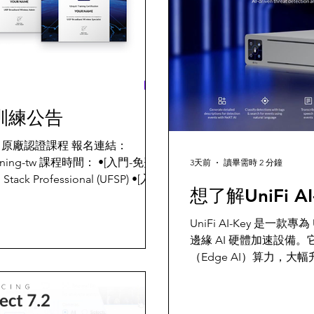
育訓練公告
Program 原廠認證課程 報名連結：
fi-training-tw 課程時間： •[入門-免費]
3天前
讀畢需時 2 分鐘
ll Stack Professional (UFSP) •[入門-
想了解UniFi 
8/26 (三) 9:00 ~
UniFi AI-Key 是一款專
•[入門-免費] 9/15 (二) 9:00 ~
邊緣 AI 硬體加速設備
essional (UFSP) •[進階/付費課
（Edge AI）算力，
賦予系統如同「安全監控版
尋能力。凱文科技，是您U