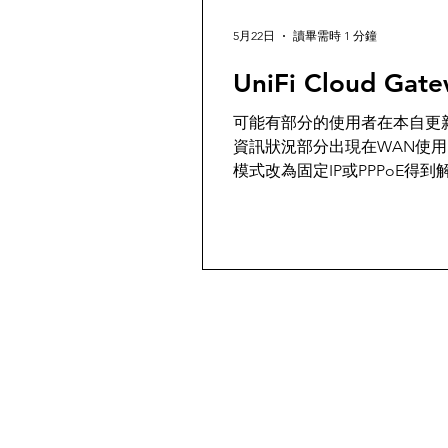
5月22日
讀畢需時 1 分鐘
UniFi Cloud G
可能有部分的使用者在本自更新
資訊狀況部分出現在WAN使用
模式改為固定IP或PPPoE得
仍無法連線,可以透過本篇教學來進
https://ui.com/download
還原的韌體版本 透過區域網路中的
Cloud Gateway LAN的IP 啟
Gateway,帳號root,密碼在
https://www.chiark.greenend.o
ml 執行 ubnt-systool fw
更新並重開機 若是無法透過Clou
驟1找到的韌體掀另存於本機(
EFG.bin),再利用WinSCP等軟體