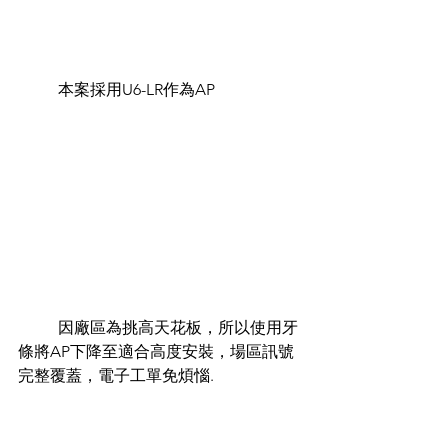
	本案採用U6-LR作為AP
	因廠區為挑高天花板，所以使用牙
條將AP下降至適合高度安裝，場區訊號
完整覆蓋，電子工單免煩惱.