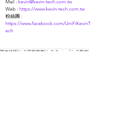
Mail : 
kevin@kevin-tech.com.tw
Web : 
https://www.kevin-tech.com.tw
粉絲團 : 
https://www.facebook.com/UniFiKevinT
ech
凱文科技
UniFi安裝服務
UniFi Protect
UniFi監控
案例分享
查看全部
最新文章