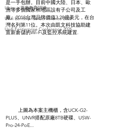
是一手包辦。目前中國大陸、日本、歐
Ubiquiti原廠教育訓練
洲等多個國家和地區設有子公司及工
廠。2018台灣品牌價值3.28億美元，在台
Unifi Eenterprise Conference 2026
灣名列第11位。本次由凱文科技協助建
Unifi Eenterprise Conference 2026
置新倉儲的Wi-Fi及監控系統建置.
	上圖為本案主機櫃，含UCK-G2-
PLUS、UNVR搭配原廠8TB硬碟、USW-
Pro-24-PoE...