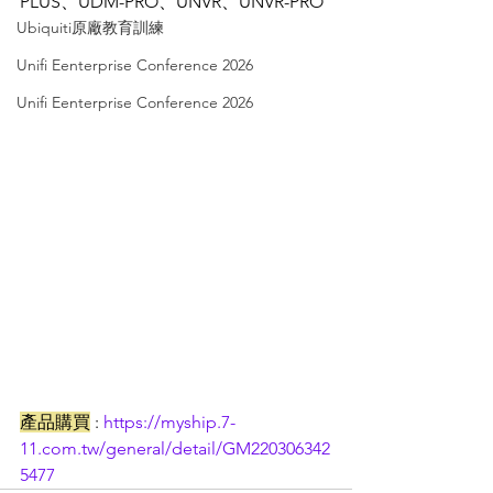
PLUS、UDM-PRO、UNVR、UNVR-PRO
Ubiquiti原廠教育訓練
Unifi Eenterprise Conference 2026
Unifi Eenterprise Conference 2026
產品購買
 : 
https://myship.7-
11.com.tw/general/detail/GM220306342
5477