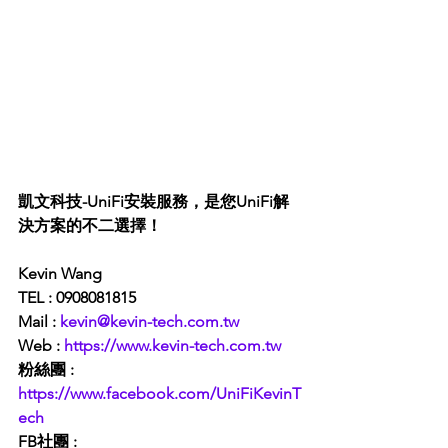
凱文科技-
UniFi安裝服務
，是您UniFi解
決方案的不二選擇！
Kevin Wang
TEL : 0908081815
Mail : 
kevin@kevin-tech.com.tw
Web : 
https://www.kevin-tech.com.tw
粉絲團 : 
https://www.facebook.com/UniFiKevinT
ech
FB社團 : 