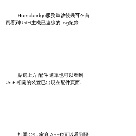
	Homebridge服務重啟後幾可在首
頁看到UniFi主機已連線的Log紀錄.
	點選上方 配件 選單也可以看到
UniFi相關的裝置已出現在配件頁面.
	打開iOS - 家庭 App也可以看到攝