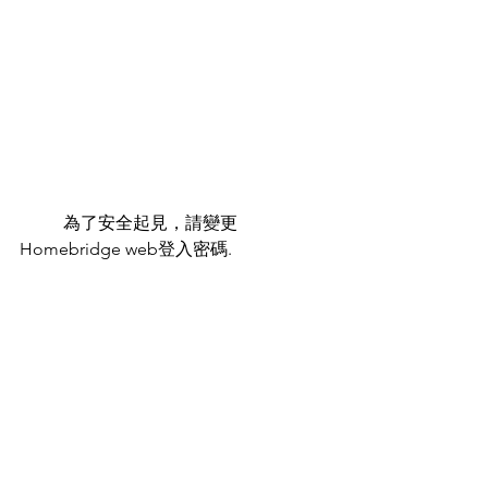
	為了安全起見，請變更
Homebridge web登入密碼.