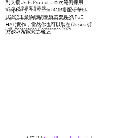
到支援UniFi Protect，本次範例採用
Ubiquiti原廠教育訓練
Raspberry Pi 4 Model 4GB搭配研華Ei-
U220P工業物聯網閘道器套件(含PoE 
Unifi Eenterprise Conference 2026
HAT)實作，當然你也可以裝在
Docker或
Unifi Eenterprise Conference 2026
其他可相容的主機上.