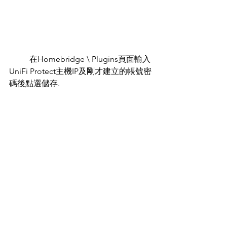
	在Homebridge \ Plugins頁面輸入
UniFi Protect主機IP及剛才建立的帳號密
碼後點選儲存.