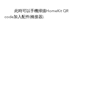
	此時可以手機掃描HomeKit QR 
code加入配件(橋接器).