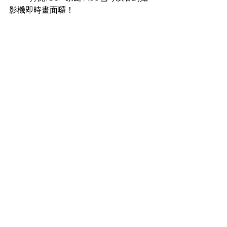
影機即時畫面囉！