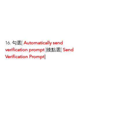
16. 勾選[ 
Automatically send 
verification prompt 
]後點選[ 
Send 
Verification Prompt
]