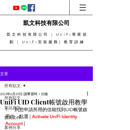
凱文科技有限公司
凱文科技有限公司 | UniFi專業規
劃 | UniFi安裝服務| 教育訓練
文章
所有貼文
2023年6月29日
讀畢需時 1 分鐘
所有貼文
UniFi UID Client帳號啟用教學
新品資訊
1.     到您申請所用的信箱找到UID帳號啟
用信，點選 [ 
Activate UniFi Identity 
技術文件
Account
 ]
案例分享