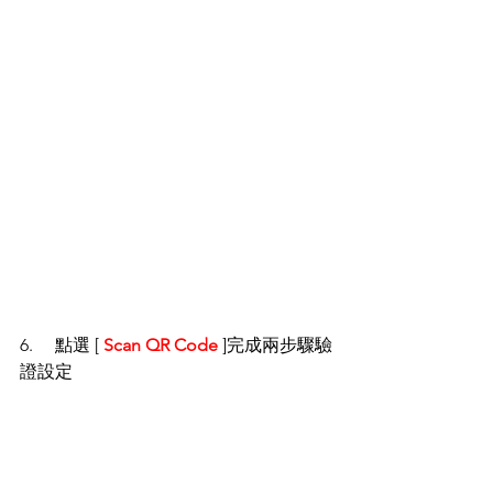
6.     點選 [ 
Scan QR Code
 ]完成兩步驟驗
證設定