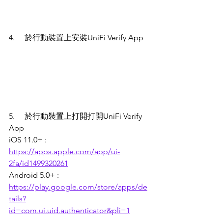
4.     於行動裝置上安裝UniFi Verify App
5.     於行動裝置上打開打開UniFi Verify 
App
iOS 11.0+ : 
https://apps.apple.com/app/ui-
2fa/id1499320261
Android 5.0+ : 
https://play.google.com/store/apps/de
tails?
id=com.ui.uid.authenticator&pli=1