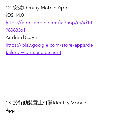
12. 安裝Identity Mobile App
iOS 14.0+ : 
https://apps.apple.com/us/app/ui/id14
98088361
Android 5.0+ :
https://play.google.com/store/apps/de
tails?id=com.ui.uid.client
13. 於行動裝置上打開Identity Mobile 
App